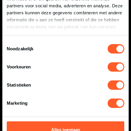
NEXT LEVEL SPORT
partners voor social media, adverteren en analyse. Deze
partners kunnen deze gegevens combineren met andere
EVENTS
informatie die u aan ze heeft verstrekt of die ze hebben
verzameld op basis van uw gebruik van hun services.
BEKIJK EVENTS
Toestemmingsselectie
Noodzakelijk
Voorkeuren
Statistieken
Marketing
Alles toestaan