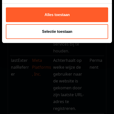
gebruik van
services bij te
houden.
Alles toestaan
_pinteres
Pinterest
Gebruikt door
1 jaar
t_ct_ua
Pinterest om het
Selectie toestaan
gebruik van
services bij te
houden.
lastExter
Meta
Achterhaalt op
Perma
nalReferr
Platforms
welke wijze de
nent
er
, Inc.
gebruiker naar
de website is
gekomen door
zijn laatste URL-
adres te
registreren.