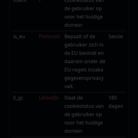
nsent
t
cookiestatus van
de gebruiker op
voor het huidige
domein
is_eu
Pinterest
Bepaalt of de
Sessie
gebruiker zich in
de EU bevindt en
daarom onder de
EU-regels inzake
gegevensprivacy
valt.
li_gc
LinkedIn
Slaat de
180
cookiestatus van
dagen
de gebruiker op
voor het huidige
domein