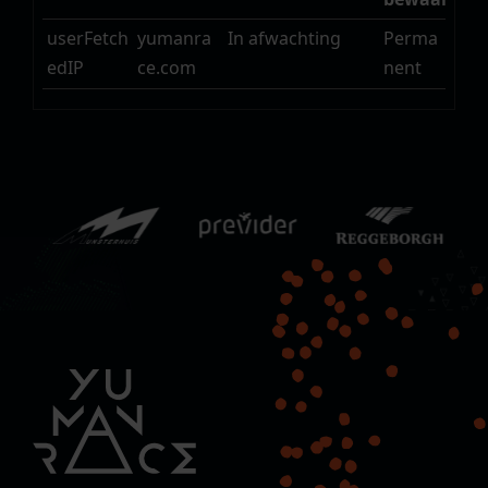
userFetch
yumanra
In afwachting
Perma
edIP
ce.com
nent