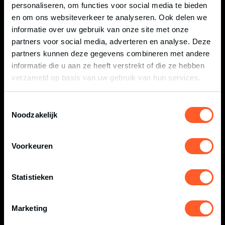
personaliseren, om functies voor social media te bieden
meerdere
en om ons websiteverkeer te analyseren. Ook delen we
websites.
informatie over uw gebruik van onze site met onze
partners voor social media, adverteren en analyse. Deze
_gcl_ls
Google
Volgt de
Perma
partners kunnen deze gegevens combineren met andere
conversie-rate
nent
informatie die u aan ze heeft verstrekt of die ze hebben
tussen de
verzameld op basis van uw gebruik van hun services.
gebruiker en de
advertentiebanne
Toestemmingsselectie
rs op de website -
Noodzakelijk
Dit dient om de
relevantie van de
Voorkeuren
advertenties op
de website te
Statistieken
optimaliseren.
_pin_una
Pinterest
Gebruikt door
1 jaar
Marketing
uth
Pinterest om het