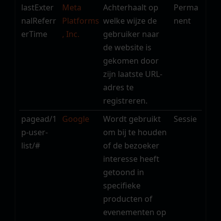
lastExter
Meta
Achterhaalt op
Perma
nalReferr
Platforms
welke wijze de
nent
erTime
, Inc.
gebruiker naar
de website is
gekomen door
zijn laatste URL-
adres te
registreren.
pagead/1
Google
Wordt gebruikt
Sessie
p-user-
om bij te houden
list/#
of de bezoeker
interesse heeft
getoond in
specifieke
producten of
evenementen op