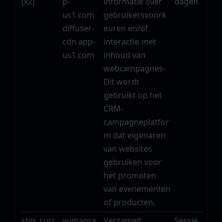
[x2]
p-
informatie over
dagen
us1.com
gebruikersvoork
diffuser-
euren en/of
cdn.app-
interactie met
us1.com
inhoud van
webcampagnes-
Dit wordt
gebruikt op het
CRM-
campagneplatfor
m dat eigenaren
van websites
gebruiken voor
het promoten
van evenementen
of producten.
sbjs_curr
yumanra
Verzamelt
Sessie