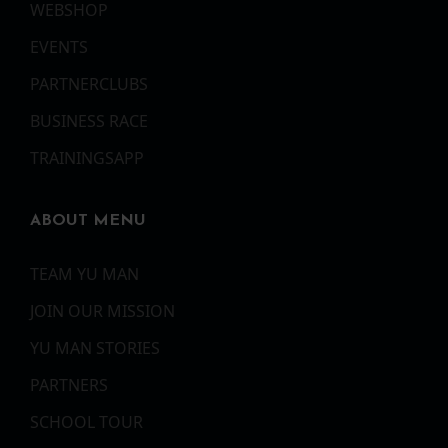
WEBSHOP
EVENTS
PARTNERCLUBS
BUSINESS RACE
TRAININGSAPP
ABOUT MENU
TEAM YU MAN
JOIN OUR MISSION
YU MAN STORIES
PARTNERS
SCHOOL TOUR