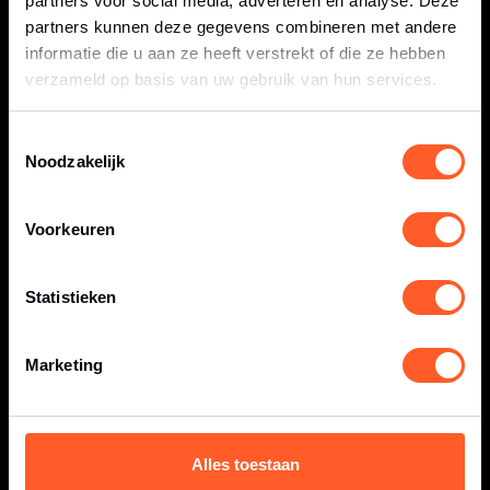
partners voor social media, adverteren en analyse. Deze
DOE JE MEE?
partners kunnen deze gegevens combineren met andere
Kom in actie, check hier de speciale actie pagina
informatie die u aan ze heeft verstrekt of die ze hebben
van Spieren voor Spieren en help mee!
verzameld op basis van uw gebruik van hun services.
Toestemmingsselectie
Noodzakelijk
Voorkeuren
Statistieken
Marketing
Alles toestaan