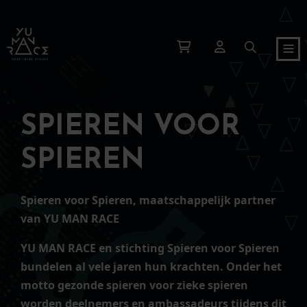
SPIEREN VOOR
SPIEREN
Spieren voor Spieren, maatschappelijk partner
van YU MAN RACE
YU MAN RACE en stichting Spieren voor Spieren
bundelen al vele jaren hun krachten. Onder het
motto gezonde spieren voor zieke spieren
worden deelnemers en ambassadeurs tijdens dit