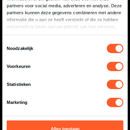
NEXT LEVEL SPORT
partners voor social media, adverteren en analyse. Deze
partners kunnen deze gegevens combineren met andere
EVENTS
informatie die u aan ze heeft verstrekt of die ze hebben
verzameld op basis van uw gebruik van hun services.
BEKIJK EVENTS
Toestemmingsselectie
Noodzakelijk
Voorkeuren
Statistieken
Marketing
Alles toestaan