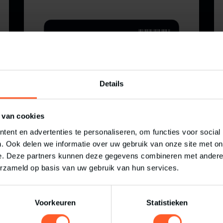
Details
 van cookies
P-TICKET KIDS
ent en advertenties te personaliseren, om functies voor social
OBSTACLE RUN
. Ook delen we informatie over uw gebruik van onze site met on
€
8,00
e. Deze partners kunnen deze gegevens combineren met andere i
HELLENDOORN
erzameld op basis van uw gebruik van hun services.
Voorkeuren
Statistieken