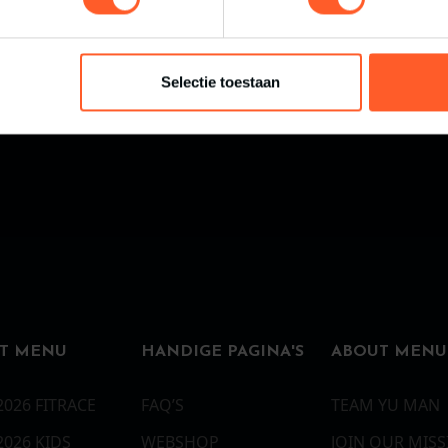
Selectie toestaan
T MENU
HANDIGE PAGINA'S
ABOUT MENU
2026 FITRACE
FAQ’S
TEAM YU MAN
2026 KIDS
WEBSHOP
JOIN OUR MIS