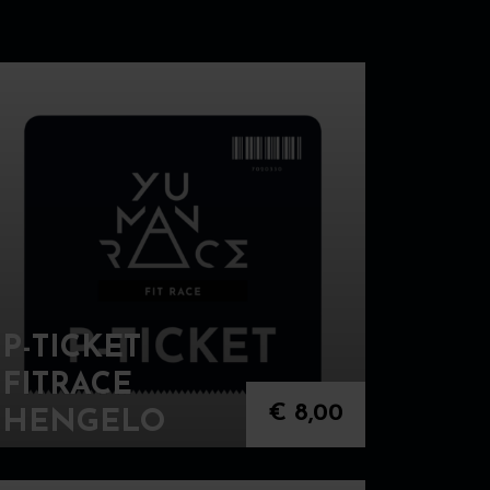
P-TICKET
FITRACE
€
8,00
HENGELO