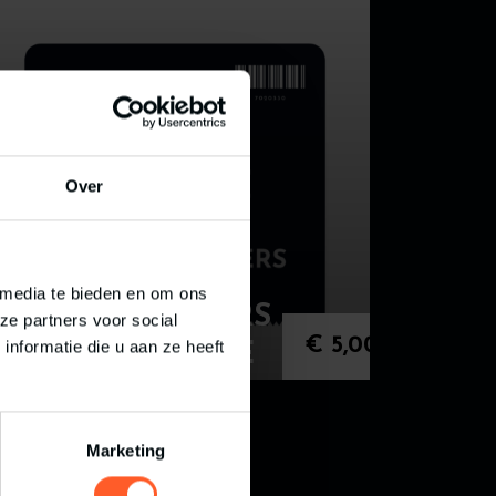
Over
 media te bieden en om ons
TOESCHOUWERS
ze partners voor social
€
5,00
nformatie die u aan ze heeft
TICKET FITRACE
Marketing