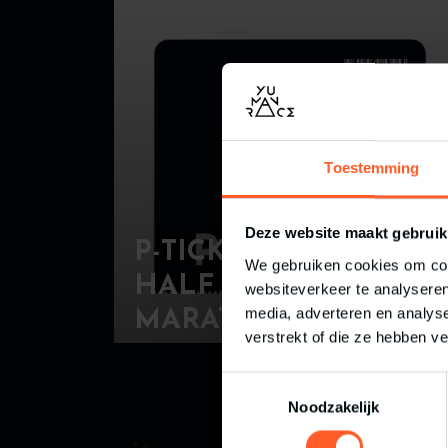
Toestemming
Deze website maakt gebruik
P-TICKET
We gebruiken cookies om cont
HALF
websiteverkeer te analyseren
€
8,00
media, adverteren en analys
MARATHON
verstrekt of die ze hebben v
Toestemmingsselectie
Noodzakelijk