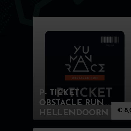
P- TICKET
OBSTACLE RUN
€
8,
HELLENDOORN