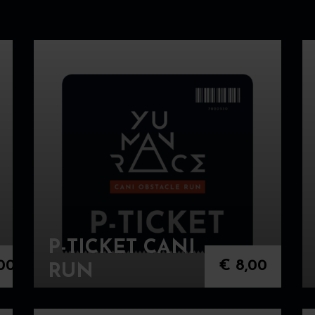
P-TICKET CANI
00
€
8,00
RUN