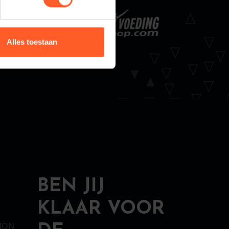
Alles toestaan
BEN JIJ
KLAAR VOOR
SION