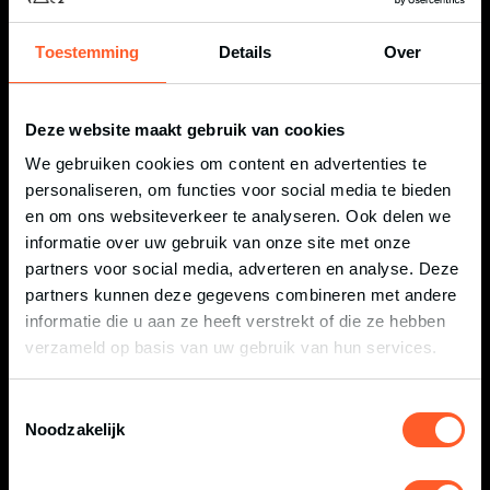
€
15,00
100 DAGEN
Toestemming
Details
Over
Deze website maakt gebruik van cookies
We gebruiken cookies om content en advertenties te
personaliseren, om functies voor social media te bieden
en om ons websiteverkeer te analyseren. Ook delen we
informatie over uw gebruik van onze site met onze
partners voor social media, adverteren en analyse. Deze
partners kunnen deze gegevens combineren met andere
informatie die u aan ze heeft verstrekt of die ze hebben
verzameld op basis van uw gebruik van hun services.
P- TICKET OBSTACLE
€
8,00
RUN HELLENDOORN
Toestemmingsselectie
Noodzakelijk