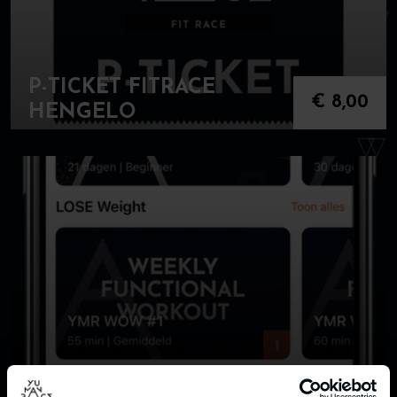
P-TICKET FITRACE
€
8,00
HENGELO
YU MAN TRAINER APP