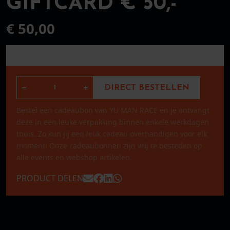
GIFTCARD € 50,-
€
50,00
GIFTCARD € 50,- aantal
DIRECT BESTELLEN
Bestel een cadeaubon van YU MAN RACE en je ontvangt
deze in een leuke verpakking binnen enkele werkdagen
thuis. Zo kun jij een leuk cadeau overhandigen voor elk
moment! Onze cadeaubonnen zijn vrij te besteden op
alle events en webshop artikelen.
Mailen naar
Posten naar Facebook
Posten naar LinkedIn
Versturen via WhatsApp
PRODUCT DELEN