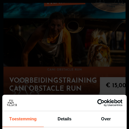
VOORBEIDINGSTRAINING
€
15,00
CANI OBSTACLE RUN
Toestemming
Details
Over