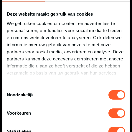
Deze website maakt gebruik van cookies
We gebruiken cookies om content en advertenties te
personaliseren, om functies voor social media te bieden
en om ons websiteverkeer te analyseren. Ook delen we
informatie over uw gebruik van onze site met onze
partners voor social media, adverteren en analyse. Deze
partners kunnen deze gegevens combineren met andere
DE LEUKSTE HARDLOOPWEDSTRIJDEN
IN OVERIJSSEL EN TWENTE
informatie die u aan ze heeft verstrekt of die ze hebben
verzameld op basis van uw gebruik van hun services.
Toestemmingsselectie
Noodzakelijk
Voorkeuren
WAT ETEN VOOR EEN
HARDLOOPWEDSTRIJD OF OBSTACLE
RUN?
Statistieken