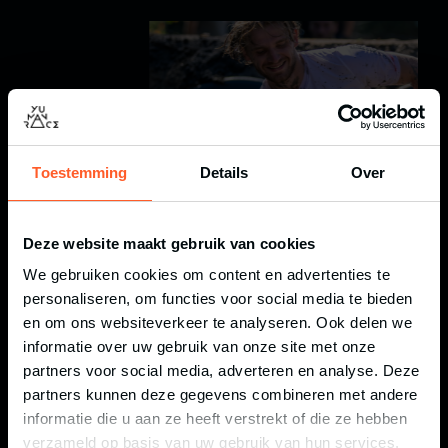
Toestemming
Details
Over
Deze website maakt gebruik van cookies
We gebruiken cookies om content en advertenties te
personaliseren, om functies voor social media te bieden
en om ons websiteverkeer te analyseren. Ook delen we
informatie over uw gebruik van onze site met onze
VEELGEMAAKTE
partners voor social media, adverteren en analyse. Deze
VOEDINGSFOUTEN VOOR EEN
partners kunnen deze gegevens combineren met andere
WEDSTRIJD
informatie die u aan ze heeft verstrekt of die ze hebben
verzameld op basis van uw gebruik van hun services.