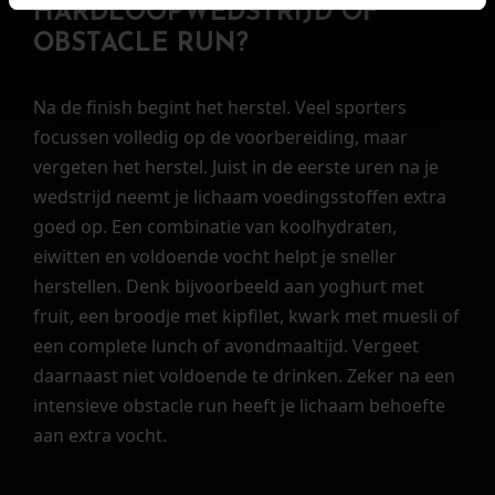
HARDLOOPWEDSTRIJD OF
OBSTACLE RUN?
Na de finish begint het herstel. Veel sporters
focussen volledig op de voorbereiding, maar
vergeten het herstel. Juist in de eerste uren na je
wedstrijd neemt je lichaam voedingsstoffen extra
goed op. Een combinatie van koolhydraten,
eiwitten en voldoende vocht helpt je sneller
herstellen. Denk bijvoorbeeld aan yoghurt met
fruit, een broodje met kipfilet, kwark met muesli of
een complete lunch of avondmaaltijd. Vergeet
daarnaast niet voldoende te drinken. Zeker na een
intensieve obstacle run heeft je lichaam behoefte
aan extra vocht.