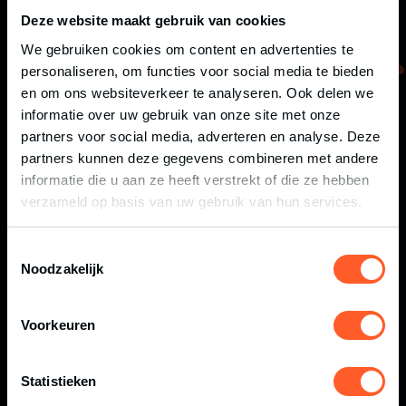
Deze website maakt gebruik van cookies
We gebruiken cookies om content en advertenties te
personaliseren, om functies voor social media te bieden
en om ons websiteverkeer te analyseren. Ook delen we
informatie over uw gebruik van onze site met onze
partners voor social media, adverteren en analyse. Deze
partners kunnen deze gegevens combineren met andere
informatie die u aan ze heeft verstrekt of die ze hebben
verzameld op basis van uw gebruik van hun services.
MELD JE AAN VOOR ONZE NIEUWSBRIEF!
AANMELDEN!
Toestemmingsselectie
Noodzakelijk
EVENT MENU
Voorkeuren
22.08.2026 FITRACE
23.08.2026 KIDS OBSTACLE RUN HENGELO
Statistieken