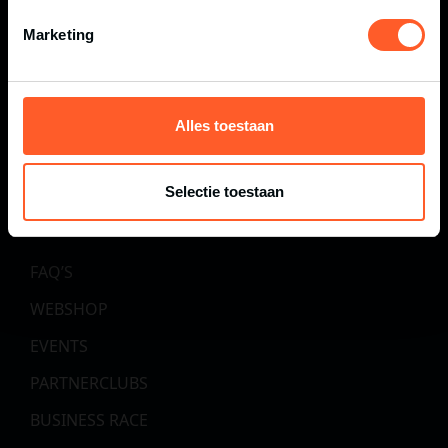
04.09.2026 CANI OBSTACLE RUN
Marketing
05.09.2026 HALF MARATHON
05.09.2026 KIDS OBSTACLE RUN HELLENDOORN
06.09.2026 OBSTACLE RUN
Alles toestaan
COMING SOON
Selectie toestaan
HANDIGE PAGINA'S
FAQ’S
WEBSHOP
EVENTS
PARTNERCLUBS
BUSINESS RACE